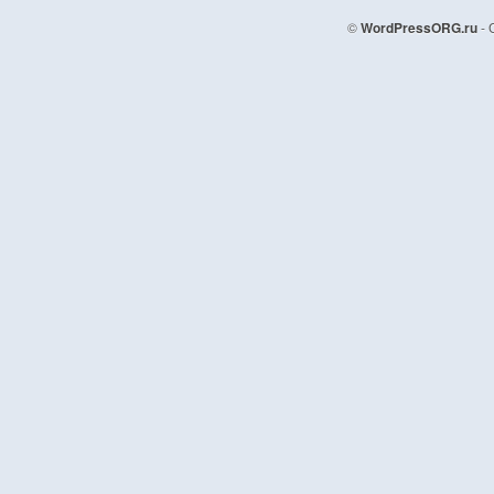
©
WordPressORG.ru
- 