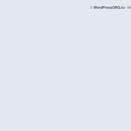
©
WordPressORG.ru
- М