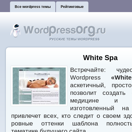
Все wordpress темы
Рейтинговые
White Spa
Встречайте: чуд
Wordpress
«Whit
аскетичный, прост
позволит создать 
медицине и к
изготовленный на
привлечет всех, кто следит о своем зд
ровные оттенки шаблона полность
тематике будущего сайта.