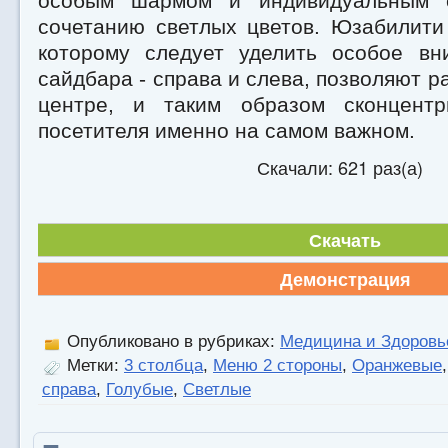
особым шармом и индивидуальным с
сочетанию светлых цветов. Юзабилити 
которому следует уделить особое вн
сайдбара - справа и слева, позволяют р
центре, и таким образом сконцентр
посетителя именно на самом важном.
Скачали: 621 раз(а)
Скачать
Демонстрация
Опубликовано в рубриках:
Медицина и Здоровь
Метки:
3 столбца
,
Меню 2 стороны
,
Оранжевые
справа
,
Голубые
,
Светлые