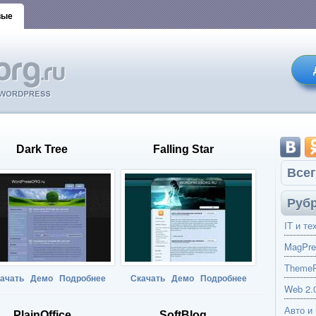
вые
Dark Tree
Falling Star
Всег
Руб
IT и те
MagPre
ThemeP
ачать
Демо
Подробнее
Скачать
Демо
Подробнее
Web 2.
Авто и
PlainOffice
SoftBlog