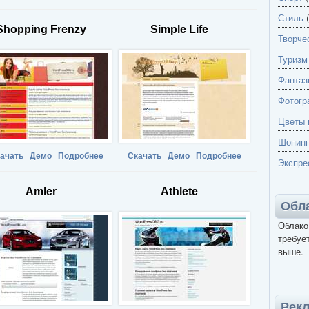
Стиль
(
Shopping Frenzy
Simple Life
Творче
Туризм
Фантаз
Фотогр
Цветы 
Шопинг
ачать
Демо
Подробнее
Скачать
Демо
Подробнее
Экспре
Amler
Athlete
Обла
Облако
требует
выше.
Рек