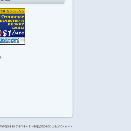
а
ordpress theme» в «вордпресс шаблоны»! -