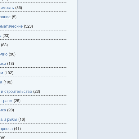
имость
(36)
вание
(5)
матические
(523)
а
(23)
(83)
олио
(30)
ики
(13)
ум
(192)
а
(102)
 и строительство
(23)
и гранж
(25)
ика
(28)
а и рыбы
(16)
пресса
(41)
38)