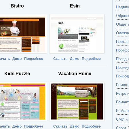
Bistro
Esin
Недвиж
Образо
Общете
Одежд
Портал
Портф
Праздн
ачать
Демо
Подробнее
Скачать
Демо
Подробнее
Преми
Kids Puzzle
Vacation Home
Природ
Ремонт
Ретро 
Романт
Рыбалк
СМИ и 
ачать
Демо
Подробнее
Скачать
Демо
Подробнее
Спорт
(