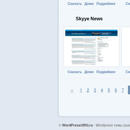
Скачать
Демо
Подробнее
Ск
Skyye News
Скачать
Демо
Подробнее
Ск
‹‹
1
2
3
4
5
6
7
©
WordPressORG.ru
- Wordpress темы (ша