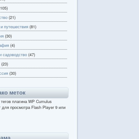
105)
ство
(21)
 и путешествия
(81)
ия
(30)
афия
(4)
и садоводство
(47)
(23)
ссия
(30)
ко меток
 тегов плагина WP Cumulus
 для просмотра Flash Player 9 или
лама