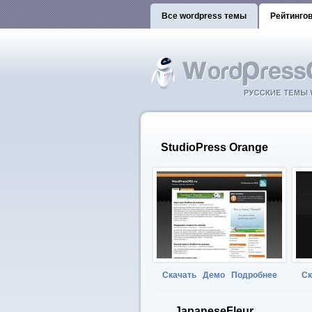
Все wordpress темы
Рейтинго
StudioPress Orange
Скачать
Демо
Подробнее
Ск
JapaneseFleur