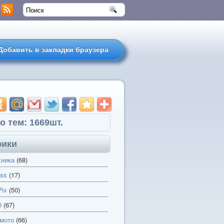
Добавить в закладки браузера
о тем: 1669шт.
рики
хника
(68)
ss
(17)
ix
(50)
0
(67)
 мото
(66)