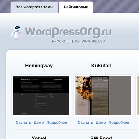
Все wordpress темы
Рейтинговые
Hemingway
Kukufall
Скачать
Демо
Подробнее
Скачать
Демо
Подробнее
Yomel
SW Food