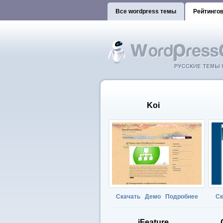
Все wordpress темы
Рейтинго
Koi
Скачать
Демо
Подробнее
Ск
iFeature