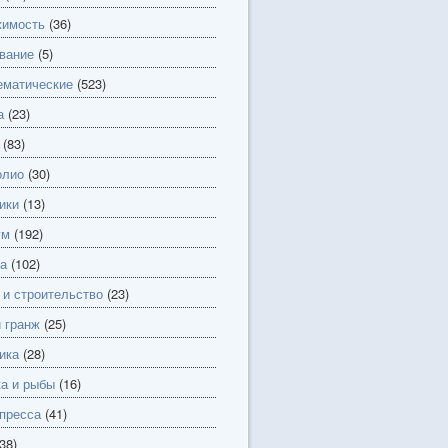
имость
(36)
вание
(5)
матические
(523)
а
(23)
(83)
олио
(30)
ики
(13)
ум
(192)
а
(102)
 и строительство
(23)
и гранж
(25)
ика
(28)
а и рыбы
(16)
пресса
(41)
38)