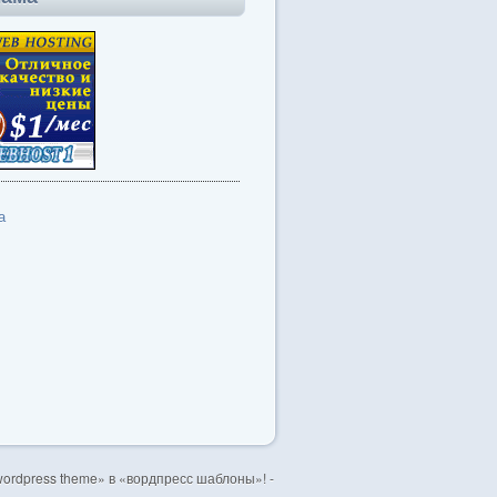
а
ordpress theme» в «вордпресс шаблоны»! -