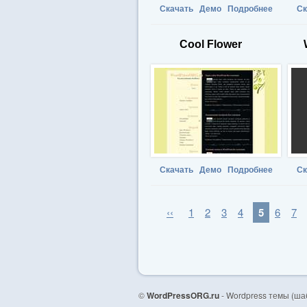
Скачать
Демо
Подробнее
Ск
Cool Flower
Скачать
Демо
Подробнее
Ск
‹‹
1
2
3
4
5
6
7
©
WordPressORG.ru
- Wordpress темы (ша