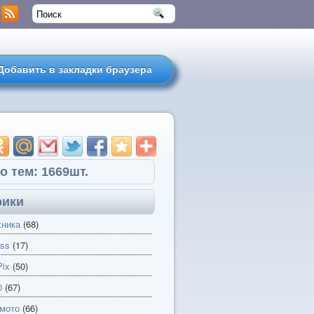
Добавить в закладки браузера
о тем: 1669шт.
рики
хника
(68)
ss
(17)
ix
(50)
0
(67)
 мото
(66)