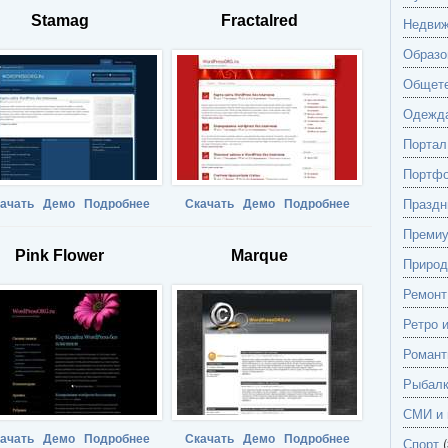
Stamag
Fractalred
Недвиж
Образо
Общете
Одежд
Портал
Портф
Праздн
ачать
Демо
Подробнее
Скачать
Демо
Подробнее
Преми
Pink Flower
Marque
Природ
Ремонт
Ретро 
Романт
Рыбалк
СМИ и 
ачать
Демо
Подробнее
Скачать
Демо
Подробнее
Спорт
(