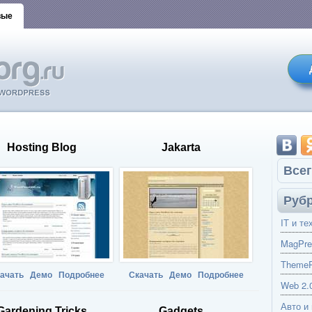
вые
Hosting Blog
Jakarta
Всег
Руб
IT и те
MagPre
ThemeP
ачать
Демо
Подробнее
Скачать
Демо
Подробнее
Web 2.
Авто и
Gardening Tricks
Gadgets