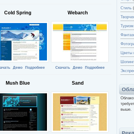
Стиль
(
Cold Spring
Webarch
Творче
Туризм
Фантаз
Фотогр
Цветы 
Шопинг
ачать
Демо
Подробнее
Скачать
Демо
Подробнее
Экспре
Mush Blue
Sand
Обла
Облако
требует
выше.
Рек