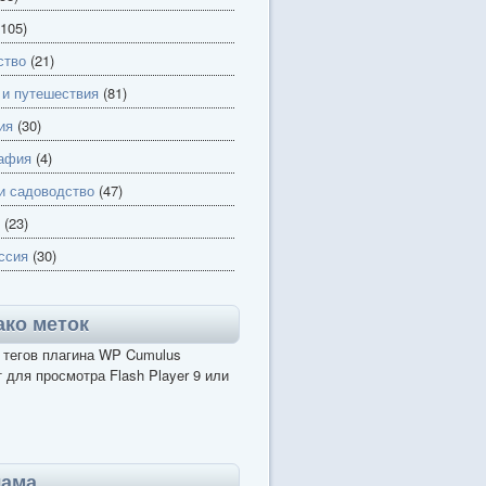
105)
ство
(21)
 и путешествия
(81)
ия
(30)
афия
(4)
и садоводство
(47)
(23)
ссия
(30)
ко меток
 тегов плагина WP Cumulus
 для просмотра Flash Player 9 или
лама