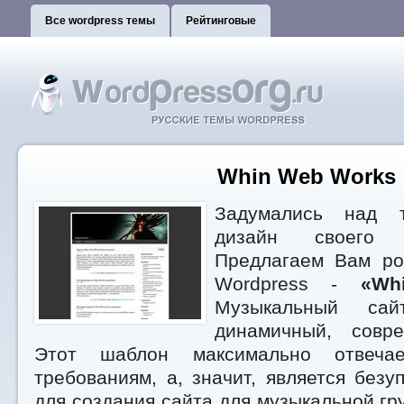
Все wordpress темы
Рейтинговые
Whin Web Works
Задумались над т
дизайн своего 
Предлагаем Вам ро
Wordpress -
«Wh
Музыкальный са
динамичный, совр
Этот шаблон максимально отвечае
требованиям, а, значит, является без
для создания сайта для музыкальной гру