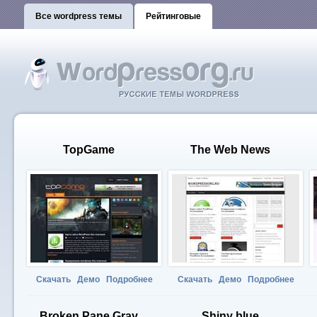
Все wordpress темы
Рейтинговые
TopGame
The Web News
Скачать
Демо
Подробнее
Скачать
Демо
Подробнее
Broken Pane Gray
Shiny blue