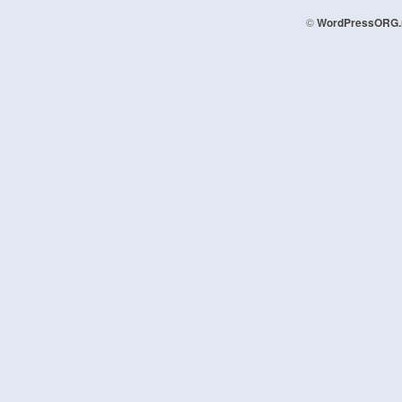
©
WordPressORG.