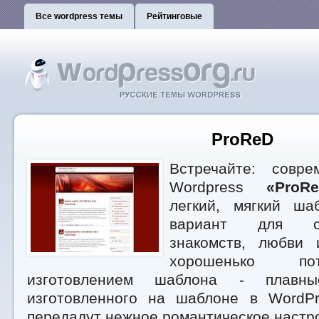
Все wordpress темы
Рейтинговые
ProReD
Встречайте: совр
Wordpress
«ProR
легкий, мягкий ша
вариант для са
знакомств, любви
хорошенько по
изготовлением шаблона - плавн
изготовленного на шаблоне в WordPr
передадут нежное романтическое настр