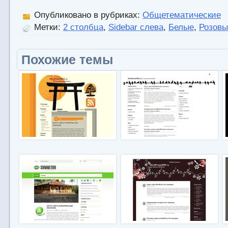
Опубликовано в рубриках:
Общетематические
Метки:
2 столбца
,
Sidebar слева
,
Белые
,
Розовы
Похожие темы