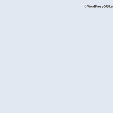
©
WordPressORG.r