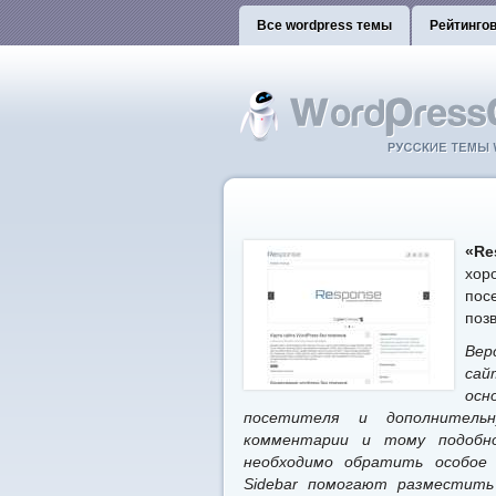
Все wordpress темы
Рейтинго
«Re
хор
по
поз
Вер
сай
осн
посетителя и дополнитель
комментарии и тому подобн
необходимо обратить особое 
Sidebar помогают разместит