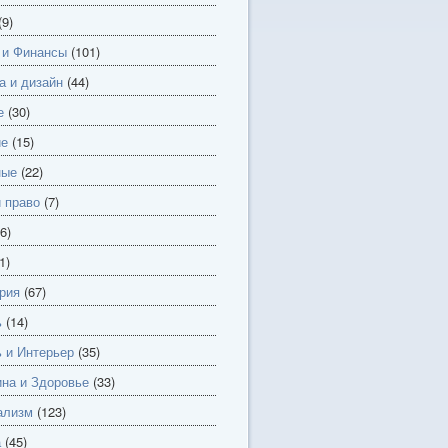
(9)
 и Финансы
(101)
а и дизайн
(44)
е
(30)
ие
(15)
ные
(22)
и право
(7)
6)
1)
рия
(67)
ь
(14)
 и Интерьер
(35)
на и Здоровье
(33)
ализм
(123)
а
(45)