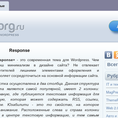
вые
Response
sponse»
- это современная тема для Wordpress. Чем
Всег
ош минимализм в дизайне сайта? Не отвлекает
сетителей лишними элементами оформления и
Руб
воляет сосредоточиться на основной информации сайта.
стка осуществлена в два столбца. Данная структура
IT и те
та является самой популярной, имеет 2 колонки:
MagPre
овную, где публикуется текстовая информация для
ную, которая может содержать RSS, ссылки,
ThemeP
ое. Юзабилити - это то свойство, на которое
Web 2.
внимание. Расположенные слева и справа колонки
ь в центре текстовую информацию, и тем самым
Авто и