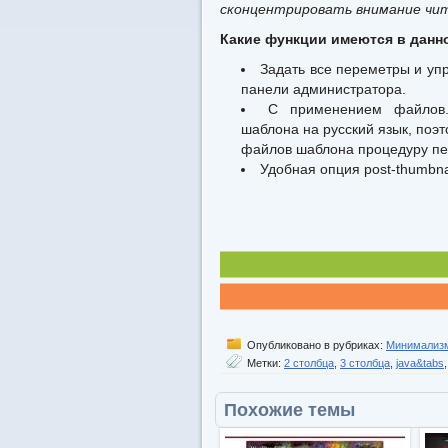
сконцентрировать внимание чит
Какие функции имеются в данно
Задать все переметры и уп
панели администратора.
С применением файлов.p
шаблона на русский язык, поэ
файлов шаблона процедуру пер
Удобная опция post-thumbna
Опубликовано в рубриках:
Минимализ
Метки:
2 столбца
,
3 столбца
,
java&tabs
Похожие темы