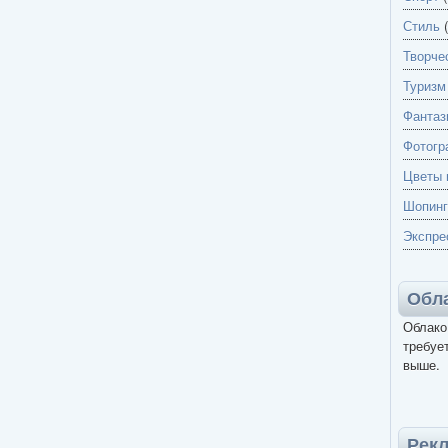
Стиль
(
Творче
Туризм
Фантаз
Фотогр
Цветы 
Шопинг
Экспре
Обла
Облако
требует
выше.
Рек