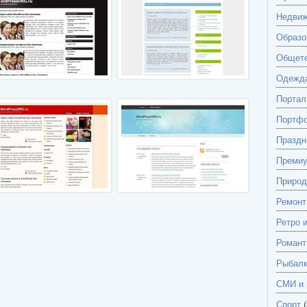
Недвиж
Образо
Общете
Одежд
Портал
Портф
Праздн
Преми
Природ
Ремонт
Ретро 
Романт
Рыбалк
СМИ и 
Спорт
(