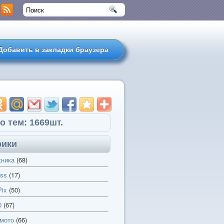
Добавить в закладки браузера
о тем: 1669шт.
рики
хника
(68)
ss
(17)
ix
(50)
0
(67)
 мото
(66)