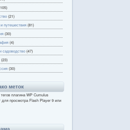
105)
ство
(21)
 и путешествия
(81)
ия
(30)
афия
(4)
и садоводство
(47)
(23)
ссия
(30)
ко меток
 тегов плагина WP Cumulus
 для просмотра Flash Player 9 или
лама