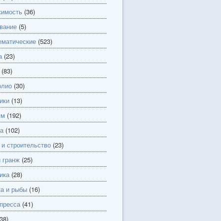
имость
(36)
вание
(5)
матические
(523)
а
(23)
(83)
олио
(30)
ики
(13)
ум
(192)
а
(102)
 и строительство
(23)
и гранж
(25)
ика
(28)
а и рыбы
(16)
пресса
(41)
38)