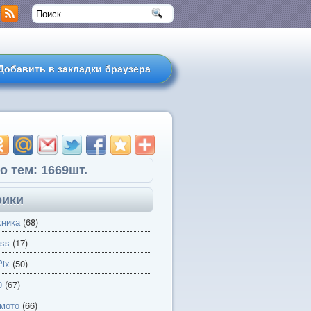
Добавить в закладки браузера
о тем: 1669шт.
рики
хника
(68)
ss
(17)
ix
(50)
0
(67)
 мото
(66)