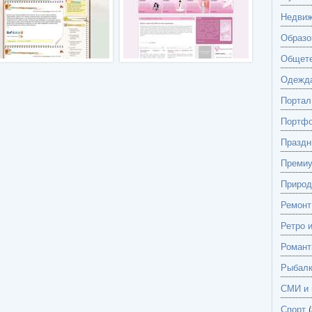
Недвиж
Образо
Общете
Одежд
Портал
Портф
Праздн
Преми
Природ
Ремонт
Ретро 
Романт
Рыбалк
СМИ и 
Спорт
(