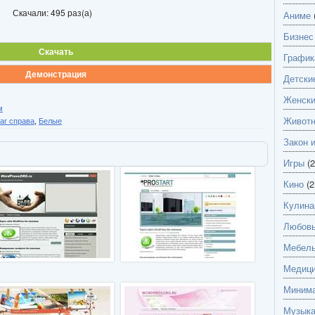
Скачали: 495 раз(а)
Аниме
Бизнес
Скачать
График
Демонстрация
Детски
Женск
м
Живот
bar справа
,
Белые
Закон 
Игры
(2
Кино
(2
Кулина
Любов
Мебель
Медици
Миним
Музык