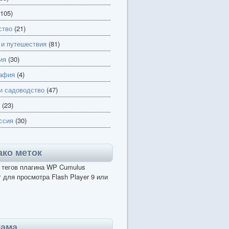
105)
ство
(21)
 и путешествия
(81)
ия
(30)
афия
(4)
и садоводство
(47)
(23)
ссия
(30)
ко меток
 тегов плагина WP Cumulus
 для просмотра Flash Player 9 или
лама