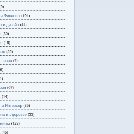
(9)
 и Финансы
(101)
а и дизайн
(44)
е
(30)
ие
(15)
ные
(22)
и право
(7)
6)
1)
рия
(67)
ь
(14)
 и Интерьер
(35)
на и Здоровье
(33)
ализм
(123)
а
(45)