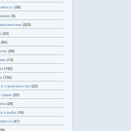
имость
(36)
вание
(5)
матические
(523)
а
(23)
(83)
олио
(30)
ики
(13)
ум
(192)
а
(102)
 и строительство
(23)
и гранж
(25)
ика
(28)
а и рыбы
(16)
пресса
(41)
38)