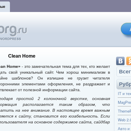
вые
Clean Home
ean Home»
- это замечательная тема для тех, кто желает
Всег
дать свой уникальный сайт. Чем хорош минимализм в
айне шаблонов? Он излишне не грузит читателя
Руб
торонними элементами оформления, не раздражает и
отвлекает от полезной информации сайта.
IT и те
годаря простой 2 колоночной верстке, основная
MagPre
формация располагается таким образом, что
ратить на нее внимание. В настоящее время важным
ThemeP
яется к сайту, становится его юзабельность. Если
Web 2.
ользователя на основное содержимое сайта, сайдбар
Авто и