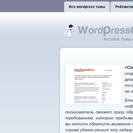
Все wordpress темы
Рейтинго
«Cl
соз
диз
пос
не 
Бла
ин
пользователь сможет сразу об
требованием, которое предъявл
вы хотите обратить внимание п
справа удачно решит эту задачу.