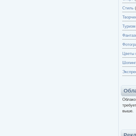
Стиль
(
Творче
Туризм
Фантаз
Фотогр
Цветы 
Шопинг
Экспре
Обла
Облако
требует
выше.
Рек