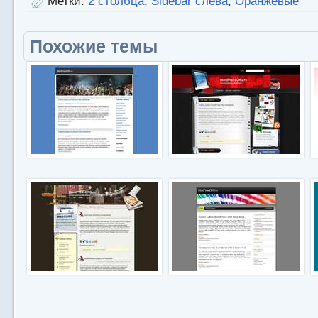
Метки:
2 столбца
,
Sidebar слева
,
Оранжевые
Похожие темы