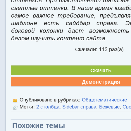
оттенков. При изготовлении шаблона
светлые оттенки. В наше время юзаб
самое важное требование, предъявля
шаблоне есть сайдбар справа. Э
боковой колонки дает возможность
делом изучить контент сайта.
Скачали: 113 раз(а)
Скачать
Демонстрация
Опубликовано в рубриках:
Общетематические
Метки:
2 столбца
,
Sidebar справа
,
Бежевые
,
Св
Похожие темы