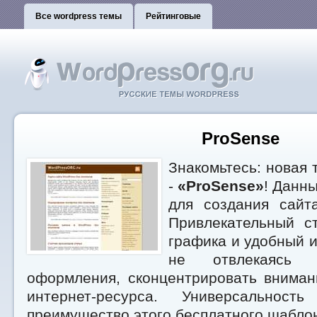
Все wordpress темы
Рейтинговые
ProSense
Знакомьтесь: новая 
-
«ProSense»
! Данн
для создания сайт
Привлекательный ст
графика и удобный 
не отвлекаясь 
оформления, сконцентрировать внима
интернет-ресурса. Универсальност
преимущество этого бесплатного шабло