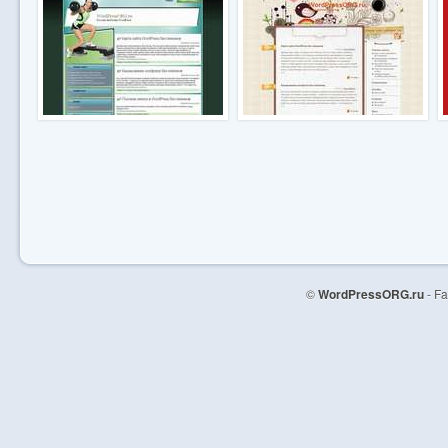
©
WordPressORG.ru
- F