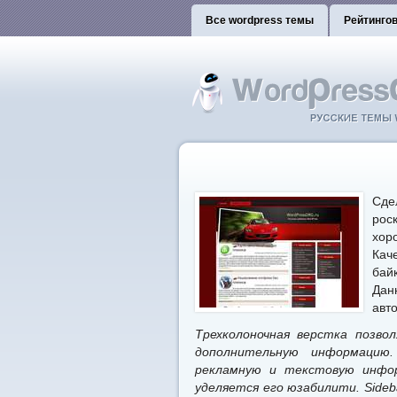
Все wordpress темы
Рейтинго
Сде
рос
хор
Кач
бай
Дан
авт
Трехколоночная верстка позв
дополнительную информацию
рекламную и текстовую инфор
уделяется его юзабилити. Side