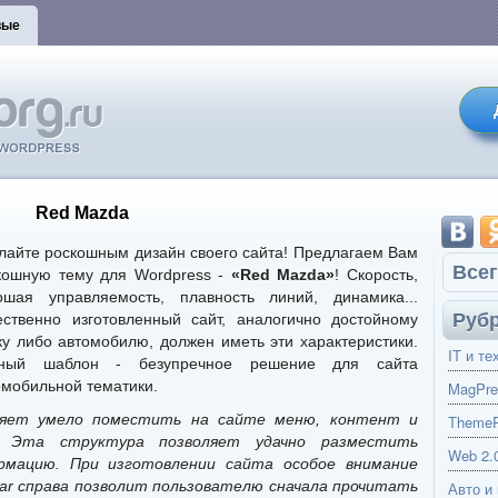
вые
Red Mazda
лайте роскошным дизайн своего сайта! Предлагаем Вам
Всег
кошную тему для Wordpress -
«Red Mazda»
! Скорость,
ошая управляемость, плавность линий, динамика...
Руб
ественно изготовленный сайт, аналогично достойному
ку либо автомобилю, должен иметь эти характеристики.
IT и те
ный шаблон - безупречное решение для сайта
омобильной тематики.
MagPre
оляет умело поместить на сайте меню, контент и
ThemeP
. Эта структура позволяет удачно разместить
Web 2.
мацию. При изготовлении сайта особое внимание
bar справа позволит пользователю сначала прочитать
Авто и