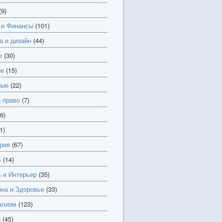
(9)
 и Финансы
(101)
а и дизайн
(44)
е
(30)
ие
(15)
ные
(22)
и право
(7)
6)
1)
рия
(67)
ь
(14)
 и Интерьер
(35)
на и Здоровье
(33)
ализм
(123)
а
(45)