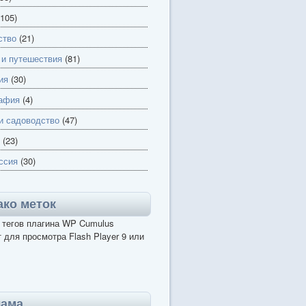
105)
ство
(21)
 и путешествия
(81)
ия
(30)
афия
(4)
и садоводство
(47)
(23)
ссия
(30)
ко меток
 тегов плагина WP Cumulus
 для просмотра Flash Player 9 или
лама