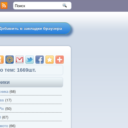
Добавить в закладки браузера
о тем: 1669шт.
рики
хника
(68)
ss
(17)
ix
(50)
0
(67)
 мото
(66)