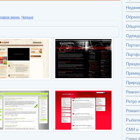
Недвиж
Образо
равое меню
,
Черные
Общете
Одежд
Портал
Портф
Праздн
Преми
Природ
Ремонт
Ретро 
Романт
Рыбалк
СМИ и 
Спорт
(