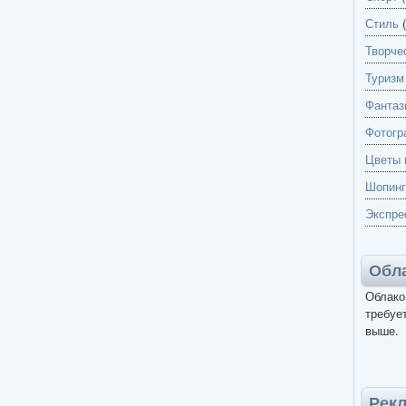
Стиль
(
Творче
Туризм
Фантаз
Фотогр
Цветы 
Шопинг
Экспре
Обла
Облако
требует
выше.
Рек