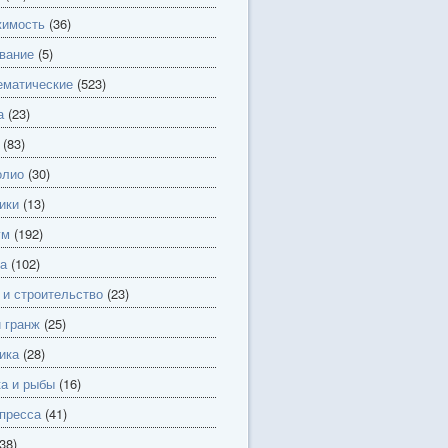
имость
(36)
вание
(5)
матические
(523)
а
(23)
(83)
олио
(30)
ики
(13)
ум
(192)
а
(102)
 и строительство
(23)
и гранж
(25)
ика
(28)
а и рыбы
(16)
пресса
(41)
38)