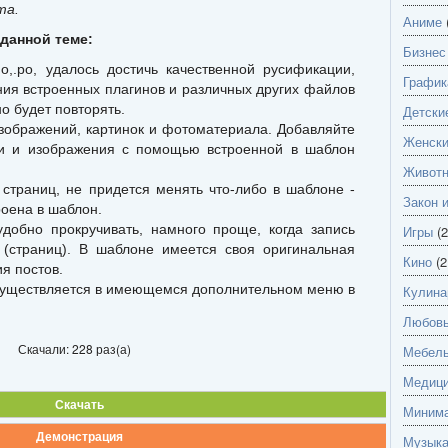
та.
Аниме
данной теме:
Бизнес
,.po, удалось достичь качественной русификации,
График
ния встроенных плагинов и различных других файлов
 будет повторять.
Детски
изображений, картинок и фотоматериала. Добавляйте
Женск
ии и изображения с помощью встроенной в шаблон
Живот
страниц, не придется менять что-либо в шаблоне -
Закон 
роена в шаблон.
добно прокручивать, намного проще, когда запись
Игры
(2
 (страниц). В шаблоне имеется своя оригинальная
Кино
(2
я постов.
существляется в имеющемся дополнительном меню в
Кулина
Любов
Скачали: 228 раз(а)
Мебель
Медици
Скачать
Миним
Демонстрация
Музык