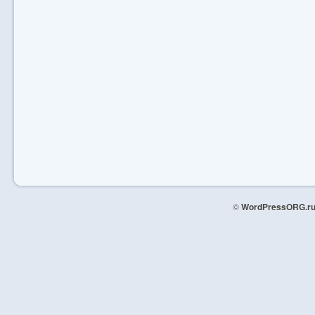
©
WordPressORG.r