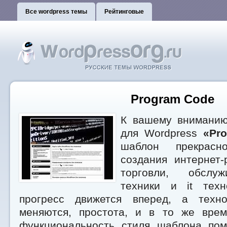
Все wordpress темы
Рейтинговые
Program Code
К вашему вниманию
для Wordpress
«Pr
шаблон прекрасн
создания интернет-
торговли, обслуж
техники и it техн
прогресс движется вперед, а техн
меняются, простота, и в то же вре
функциональность стиля шаблона по