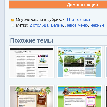
Демонстрация
Опубликовано в рубриках:
IT и техника
Метки:
2 столбца
,
Белые
,
Левое меню
,
Черные
Похожие темы