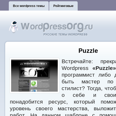
Все wordpress темы
Рейтинговые
Puzzle
Встречайте: прек
Wordpress
«Puzzle
программист либо 
быть мастер по
стилист? Тогда, что
о себе и своих
понадобится ресурс, который помо
уровень своего мастерства, выложи
работ. На данном шаблоне с помо