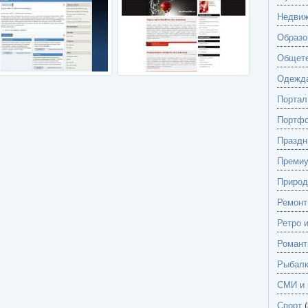
Недвиж
Образо
Общете
Одежд
Портал
Портф
Праздн
Преми
Природ
Ремонт
Ретро 
Романт
Рыбалк
СМИ и 
Спорт
(