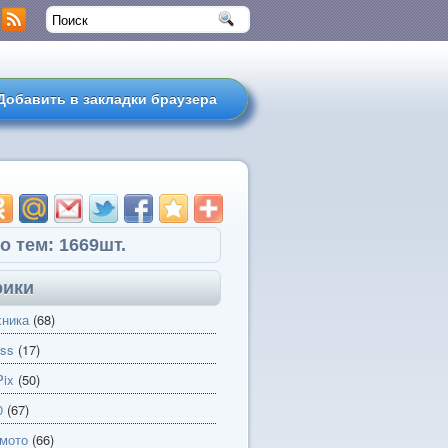
Добавить в закладки браузера
о тем: 1669шт.
рики
хника
(68)
ss
(17)
ix
(50)
0
(67)
 мото
(66)