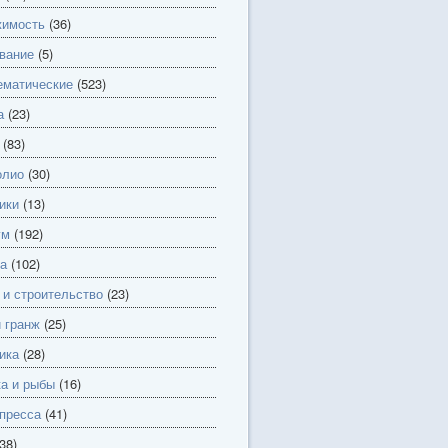
имость
(36)
вание
(5)
матические
(523)
а
(23)
(83)
олио
(30)
ики
(13)
ум
(192)
а
(102)
 и строительство
(23)
и гранж
(25)
ика
(28)
а и рыбы
(16)
пресса
(41)
38)