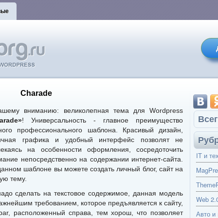
вые
Charade
ашему вниманию: великолепная тема для Wordpress
Всег
arade»
! Универсальность - главное преимущество
ного профессионального шаблона. Красивый дизайн,
Руб
ичная графика и удобный интерфейс позволят не
лекаясь на особенности оформления, сосредоточить
IT и те
мание непосредственно на содержании интернет-сайта.
данном шаблоне вы можете создать личный блог, сайт на
MagPre
ую тему.
ThemeP
надо сделать на текстовое содержимое, данная модель
Web 2.
ажнейшим требованием, которое предъявляется к сайту,
ebar, расположенный справа, тем хорош, что позволяет
Авто и