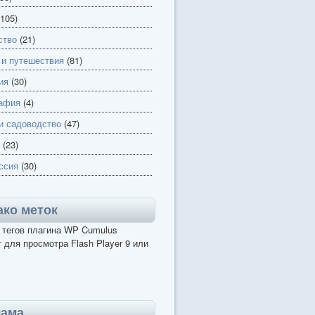
105)
ство
(21)
 и путешествия
(81)
ия
(30)
афия
(4)
и садоводство
(47)
(23)
ссия
(30)
ко меток
 тегов плагина WP Cumulus
 для просмотра Flash Player 9 или
лама