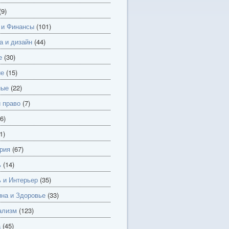
(9)
 и Финансы
(101)
а и дизайн
(44)
е
(30)
ие
(15)
ные
(22)
и право
(7)
6)
1)
рия
(67)
ь
(14)
 и Интерьер
(35)
на и Здоровье
(33)
ализм
(123)
а
(45)