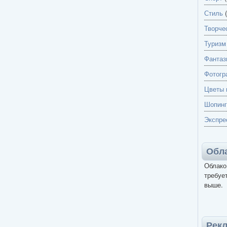
Стиль
(
Творче
Туризм
Фантаз
Фотогр
Цветы 
Шопинг
Экспре
Обла
Облако
требует
выше.
Рек