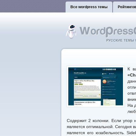
Все wordpress темы
Рейтинго
К в
«Ch
дан
отл
отв
вни
На 
люб
Содержит 2 колонки. Если упор 
является оптимальной. Сегодня в
является его юзабельность. Sid