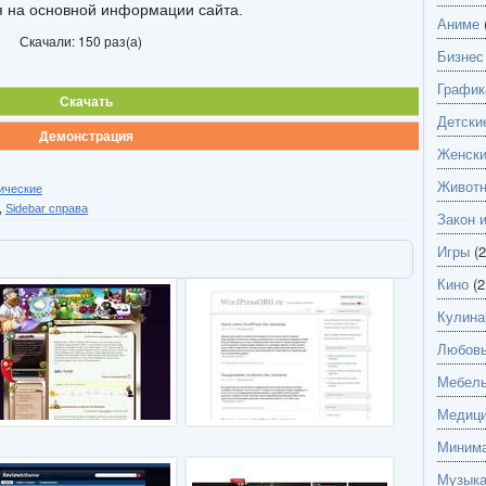
я на основной информации сайта.
Аниме
Скачали: 150 раз(а)
Бизнес
График
Скачать
Детски
Демонстрация
Женск
Живот
ические
,
Sidebar справа
Закон 
Игры
(2
Кино
(2
Кулина
Любов
Мебель
Медици
Миним
Музык