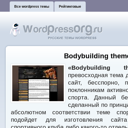
Все wordpress темы
Рейтинговые
Bodybuilding them
«Bodybuilding t
превосходная тема 
сайт, бесспорно, 
поклонникам активн
спорта. Данный бе
сделанный по принц
абсолютном соответствии теме спор
подойдет для изготовления сайт
спортивного клуба либо какого-то отдель