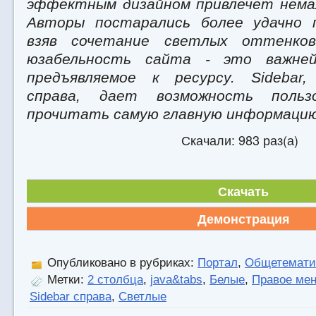
эффектным дизайном привлечет нема
Авторы постарались более удачно 
взяв сочетание светлых оттенко
юзабельность сайта - это важней
предъявляемое к ресурсу. Sidebar,
справа, дает возможность польз
прочитать самую главную информацию
Скачали: 983 раз(а)
Скачать
Демонстрация
Опубликовано в рубриках:
Портал
,
Общетемати
Метки:
2 столбца
,
java&tabs
,
Белые
,
Правое ме
Sidebar справа
,
Светлые