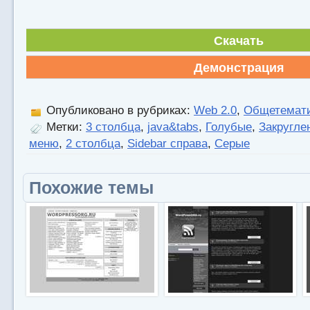
Скачать
Демонстрация
Опубликовано в рубриках:
Web 2.0
,
Общетемат
Метки:
3 столбца
,
java&tabs
,
Голубые
,
Закругле
меню
,
2 столбца
,
Sidebar справа
,
Серые
Похожие темы