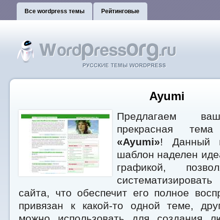
Все wordpress темы
Рейтинговые
Ayumi
Предлагаем ваш
прекрасная тема
«Ayumi»
! Данный 
шаблон наделен иде
графикой, позво
систематизироват
сайта, что обеспечит его полное вос
привязан к какой-то одной теме, дру
можно использовать для создания л