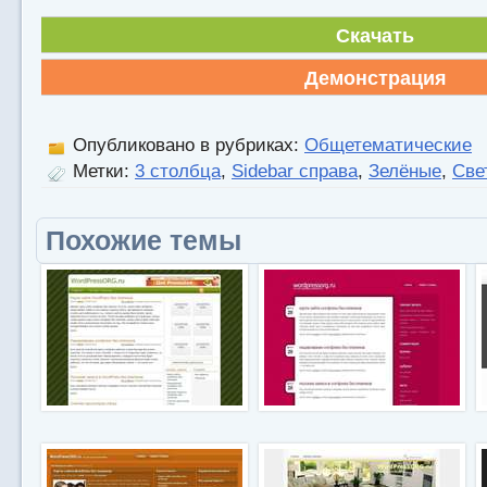
Скачать
Демонстрация
Опубликовано в рубриках:
Общетематические
Метки:
3 столбца
,
Sidebar справа
,
Зелёные
,
Све
Похожие темы