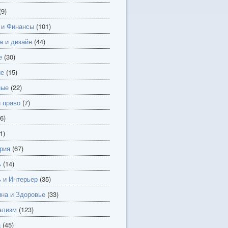
(9)
 и Финансы
(101)
а и дизайн
(44)
е
(30)
ие
(15)
ные
(22)
и право
(7)
6)
1)
рия
(67)
ь
(14)
 и Интерьер
(35)
на и Здоровье
(33)
ализм
(123)
а
(45)