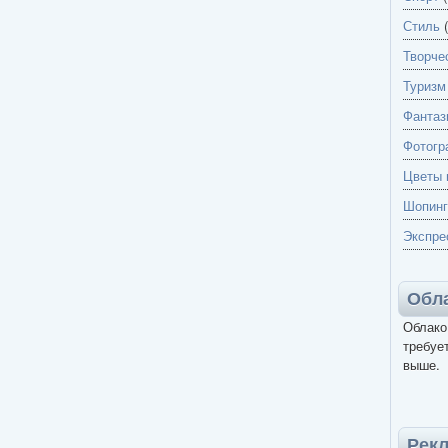
Стиль
(
Творче
Туризм
Фантаз
Фотогр
Цветы 
Шопинг
Экспре
Обла
Облако
требует
выше.
Рек