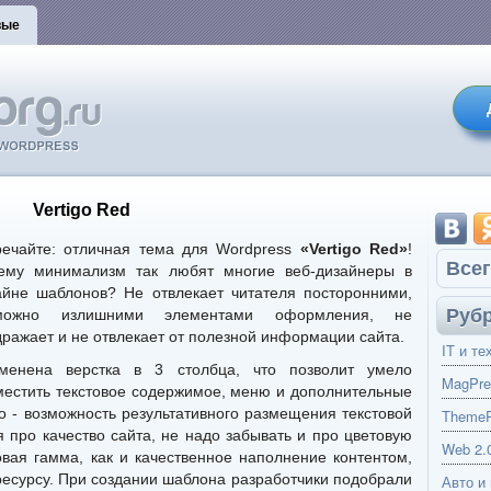
вые
Vertigo Red
речайте: отличная тема для Wordpress
«Vertigo Red»
!
Всег
ему минимализм так любят многие веб-дизайнеры в
айне шаблонов? Не отвлекает читателя посторонними,
Руб
можно излишними элементами оформления, не
дражает и не отвлекает от полезной информации сайта.
IT и те
менена верстка в 3 столбца, что позволит умело
MagPre
местить текстовое содержимое, меню и дополнительные
о - возможность результативного размещения текстовой
ThemeP
 про качество сайта, не надо забывать и про цветовую
Web 2.
овая гамма, как и качественное наполнение контентом,
ресурсу. При создании шаблона разработчики подобрали
Авто и