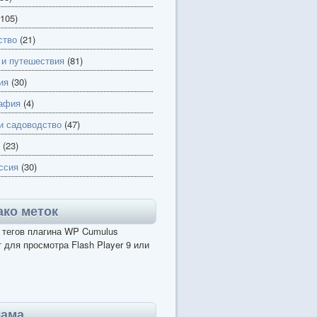
105)
ство
(21)
 и путешествия
(81)
ия
(30)
афия
(4)
и садоводство
(47)
(23)
ссия
(30)
ко меток
 тегов плагина WP Cumulus
 для просмотра Flash Player 9 или
лама