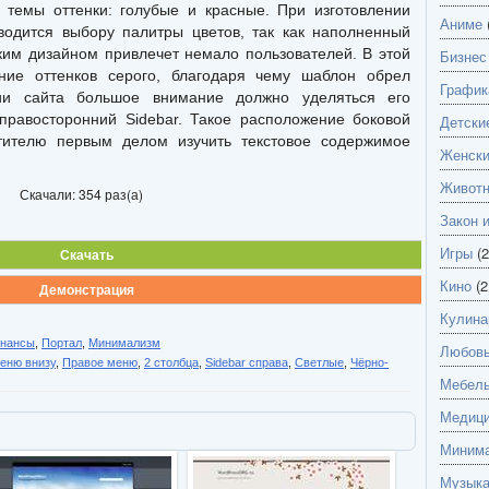
темы оттенки: голубые и красные. При изготовлении
Аниме
водится выбору палитры цветов, так как наполненный
ким дизайном привлечет немало пользователей. В этой
Бизнес
ние оттенков серого, благодаря чему шаблон обрел
График
ии сайта большое внимание должно уделяться его
правосторонний Sidebar. Такое расположение боковой
Детски
тителю первым делом изучить текстовое содержимое
Женск
Живот
Скачали: 354 раз(а)
Закон 
Игры
(2
Скачать
Кино
(2
Демонстрация
Кулина
инансы
,
Портал
,
Минимализм
Любов
еню внизу
,
Правое меню
,
2 столбца
,
Sidebar справа
,
Светлые
,
Чёрно-
Мебель
Медици
Миним
Музык