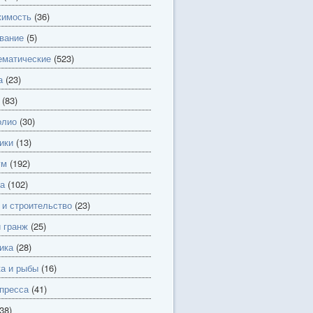
имость
(36)
вание
(5)
матические
(523)
а
(23)
(83)
олио
(30)
ики
(13)
ум
(192)
а
(102)
 и строительство
(23)
и гранж
(25)
ика
(28)
а и рыбы
(16)
пресса
(41)
38)