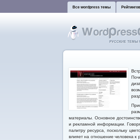
Все wordpress темы
Рейтинго
Вст
Поч
диз
воз
раз
При
раз
материалы. Основное достоинств
и рекламной информации. Говоря
палитру ресурса, поскольку цвет
влияет на отношение человека к 