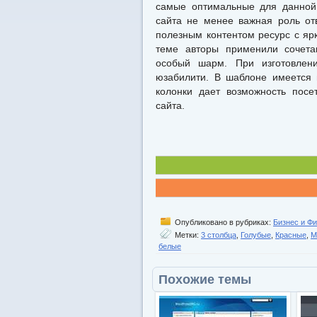
самые оптимальные для данной 
сайта не менее важная роль от
полезным контентом ресурс с яр
теме авторы применили сочета
особый шарм. При изготовлен
юзабилити. В шаблоне имеется 
колонки дает возможность посе
сайта.
Опубликовано в рубриках:
Бизнес и Ф
Метки:
3 столбца
,
Голубые
,
Красные
,
М
белые
Похожие темы