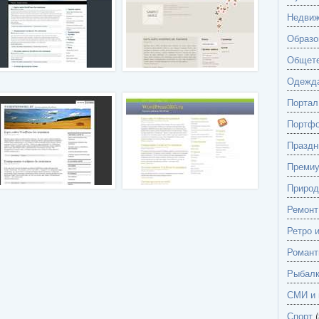
Недвиж
Образо
Общете
Одежд
Портал
Портф
Праздн
Преми
Природ
Ремонт
Ретро 
Романт
Рыбалк
СМИ и 
Спорт
(