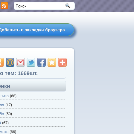
Добавить в закладки браузера
о тем: 1669шт.
рики
хника
(68)
ss
(17)
ix
(50)
0
(67)
 мото
(66)