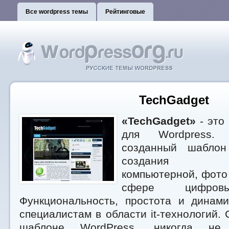
Все wordpress темы
Рейтинговые
TechGadget
«TechGadget»
- это
для Wordpress. 
созданный шаблон
создания инте
компьютерной, фото 
сфере цифровы
Функциональность, простота и динами
специалистам в области it-технологий. 
шаблоне WordPress, никогда не