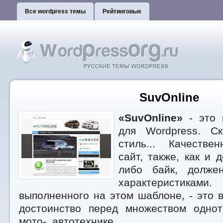
Все wordpress темы
Рейтинговые
SuvOnline
«SuvOnline»
- это 
для Wordpress. Ск
стиль... Качестве
сайт, также, как и 
либо байк, долже
характеристиками
выполненного на этом шаблоне, - это
достоинство перед множеством одно
мото-, автотехнике.