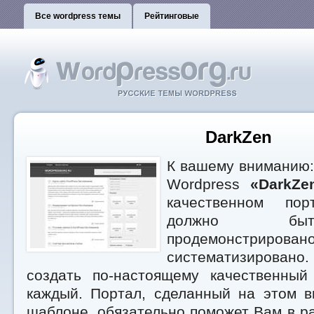
Все wordpress темы
Рейтинговые
DarkZen
К вашему вниманию:
Wordpress
«DarkZe
качественном пор
должно бы
продемонстриров
систематизировано
создать по-настоящему качественны
каждый. Портал, сделанный на этом в
шаблоне, обязательно поможет Вам в р