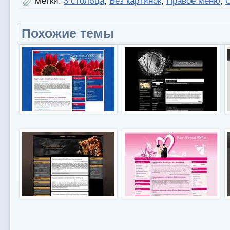
Метки:
3 столбца
,
Без картинок
,
Правое меню
,
Похожие темы