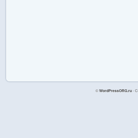
©
WordPressORG.ru
- C