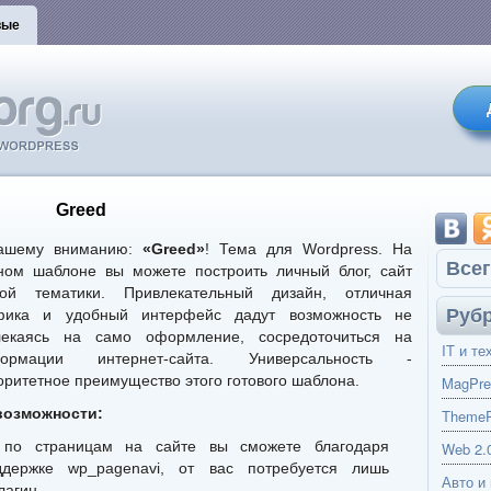
вые
Greed
ашему вниманию:
«Greed»
! Тема для Wordpress. На
Всег
ном шаблоне вы можете построить личный блог, сайт
ой тематики. Привлекательный дизайн, отличная
Руб
фика и удобный интерфейс дадут возможность не
лекаясь на само оформление, сосредоточиться на
IT и те
ормации интернет-сайта. Универсальность -
оритетное преимущество этого готового шаблона.
MagPre
возможности:
ThemeP
ю по страницам на сайте вы сможете благодаря
Web 2.
ержке wp_pagenavi, от вас потребуется лишь
Авто и
лагин.