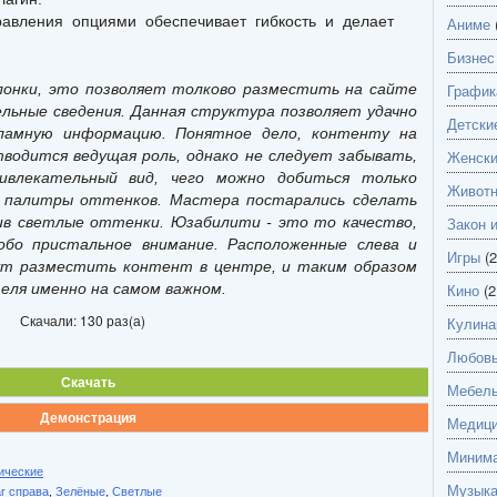
авления опциями обеспечивает гибкость и делает
Аниме
Бизнес
лонки, это позволяет толково разместить на сайте
График
льные сведения. Данная структура позволяет удачно
Детски
ламную информацию. Понятное дело, контенту на
тводится ведущая роль, однако не следует забывать,
Женск
ивлекательный вид, чего можно добиться только
Живот
у палитры оттенков. Мастера постарались сделать
ив светлые оттенки. Юзабилити - это то качество,
Закон 
обо пристальное внимание. Расположенные слева и
Игры
(2
гут разместить контент в центре, и таким образом
ля именно на самом важном.
Кино
(2
Скачали: 130 раз(а)
Кулина
Любов
Скачать
Мебель
Демонстрация
Медици
Миним
ические
Музык
ar справа
,
Зелёные
,
Светлые