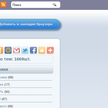
Добавить в закладки браузера
о тем: 1669шт.
рики
хника
(68)
ss
(17)
ix
(50)
0
(67)
 мото
(66)