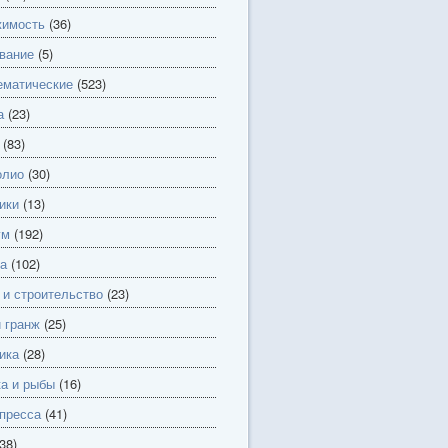
имость
(36)
вание
(5)
матические
(523)
а
(23)
(83)
олио
(30)
ики
(13)
ум
(192)
а
(102)
 и строительство
(23)
и гранж
(25)
ика
(28)
а и рыбы
(16)
пресса
(41)
38)