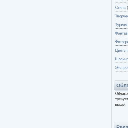
Стиль
(
Творче
Туризм
Фантаз
Фотогр
Цветы 
Шопинг
Экспре
Обла
Облако
требует
выше.
Рек