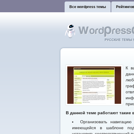
Все wordpress темы
Рейтинго
К в
дан
люб
гра
отв
инф
при
В данной теме работают такие 
Организовать навигаци
имеющейся в шаблоне подд
установить соответствующий п