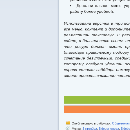
Дополнительное меню упр
работу более удобной.
Использована верстка в три ко
все меню, контент и дополните
разместить текстовую и рек
сайте, в большинстве своем, о
что ресурс должен иметь пр
благодаря правильному подбор
сочетание безупречным, соедин
которому следует уделить ос
справа колонки сайдбара помо
акцентировать внимание читате
Опубликовано в рубриках:
Общетемат
Метки:
3 столбца
,
Sidebar слева
,
Sideb