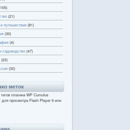
105)
ство
(21)
 и путешествия
(81)
ия
(30)
афия
(4)
и садоводство
(47)
(23)
ссия
(30)
ко меток
 тегов плагина WP Cumulus
 для просмотра Flash Player 9 или
лама