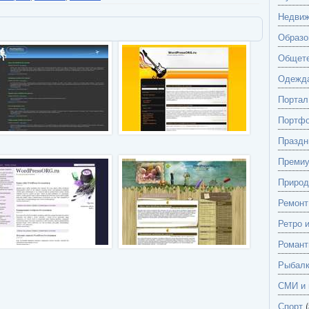
Недвиж
Образо
Общете
Одежд
Портал
Портф
Праздн
Преми
Природ
Ремонт
Ретро 
Романт
Рыбалк
СМИ и 
Спорт
(