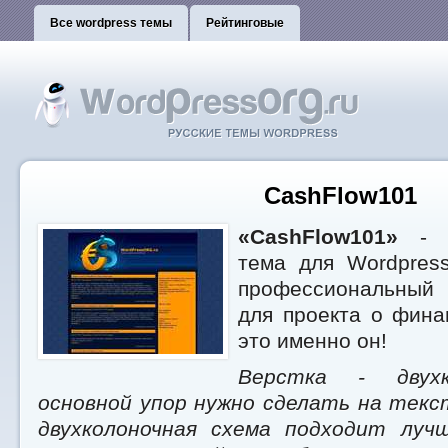
Все wordpress темы
Рейтинговые
CashFlow101
«CashFlow101»
- э
тема для Wordpres
профессиональный 
для проекта о фина
это именно он!
Верстка - двухк
основной упор нужно сделать на текс
двухколоночная схема подходит лучш