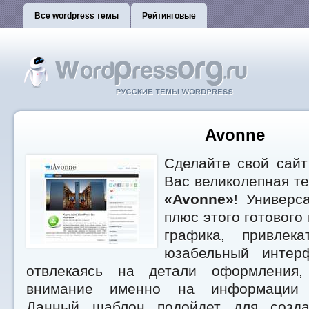
Все wordpress темы
Рейтинговые
Avonne
Сделайте свой сайт
Вас великолепная те
«Avonne»
! Универс
плюс этого готового
графика, привлек
юзабельный интер
отвлекаясь на детали оформления, 
внимание именно на информации и
Данный шаблон подойдет для созд