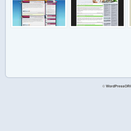
©
WordPressORG