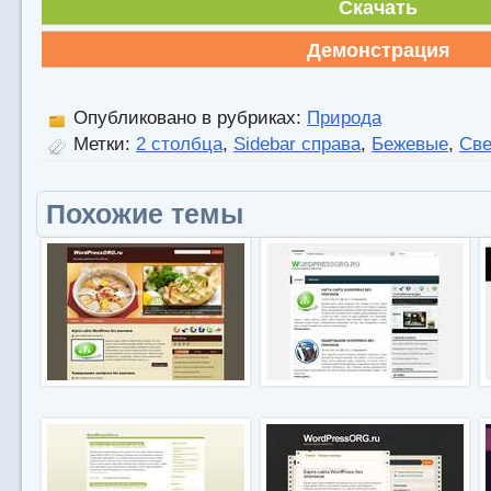
Скачать
Демонстрация
Опубликовано в рубриках:
Природа
Метки:
2 столбца
,
Sidebar справа
,
Бежевые
,
Св
Похожие темы