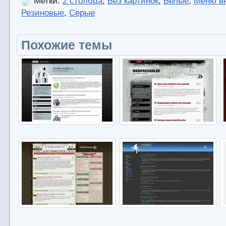
Метки:
2 столбца
,
Без картинок
,
Белые
,
Меню в
Резиновые
,
Серые
Похожие темы