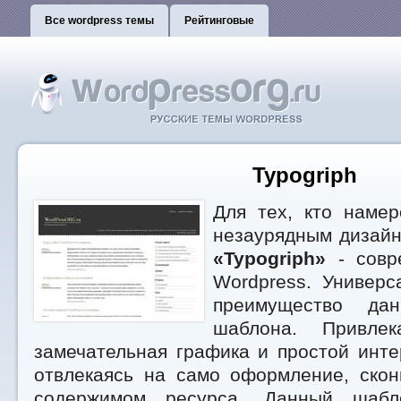
Все wordpress темы
Рейтинговые
Typogriph
Для тех, кто намер
незаурядным дизайн
«Typogriph»
- совр
Wordpress. Универс
преимущество дан
шаблона. Привлек
замечательная графика и простой инт
отвлекаясь на само оформление, скон
содержимом ресурса. Данный шабл