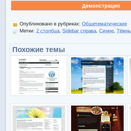
Демонстрация
Опубликовано в рубриках:
Общетематические
Метки:
2 столбца
,
Sidebar справа
,
Синие
,
Тёмн
Похожие темы