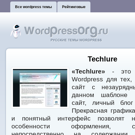
Все wordpress темы
Рейтинговые
Techlure
«Techlure»
- это п
Wordpress для тех,
сайт с незаурядн
данном шаблоне м
сайт, личный бло
Прекрасная графика
и понятный интерфейс позволят н
особенности оформления, скон
непосредственно на содержании и