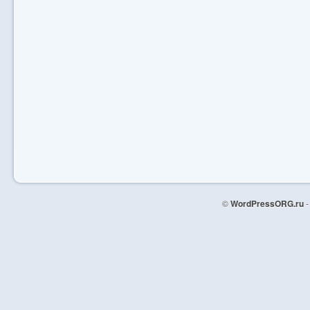
©
WordPressORG.ru
-