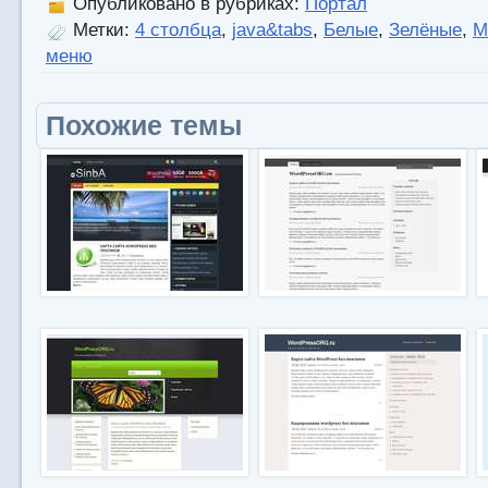
Опубликовано в рубриках:
Портал
Метки:
4 столбца
,
java&tabs
,
Белые
,
Зелёные
,
М
меню
Похожие темы