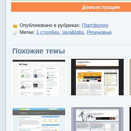
Демонстрация
Опубликовано в рубриках:
Портфолио
Метки:
1 столбец
,
java&tabs
,
Резиновые
Похожие темы