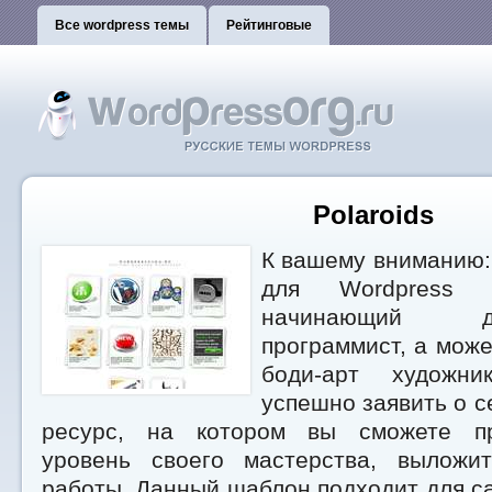
Все wordpress темы
Рейтинговые
Polaroids
К вашему вниманию:
для Wordpres
начинающий 
программист, а може
боди-арт художни
успешно заявить о с
ресурс, на котором вы сможете пр
уровень своего мастерства, выложи
работы. Данный шаблон подходит для са