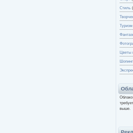
Стиль
(
Творче
Туризм
Фантаз
Фотогр
Цветы 
Шопинг
Экспре
Обла
Облако
требует
выше.
Рек