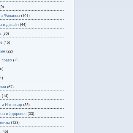
(9)
 и Финансы
(101)
а и дизайн
(44)
е
(30)
ие
(15)
ные
(22)
и право
(7)
6)
1)
рия
(67)
ь
(14)
 и Интерьер
(35)
на и Здоровье
(33)
ализм
(123)
а
(45)