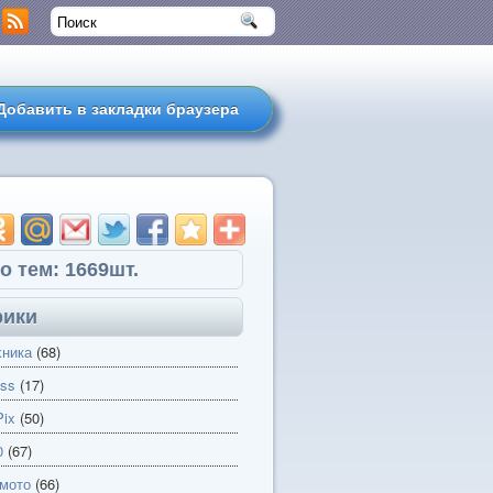
Добавить в закладки браузера
о тем: 1669шт.
рики
хника
(68)
ss
(17)
ix
(50)
0
(67)
 мото
(66)