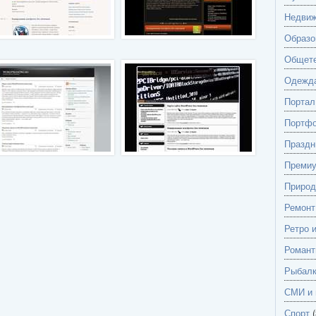
Недвиж
Образо
Общете
Одежд
Портал
Портф
Праздн
Преми
Природ
Ремонт
Ретро 
Романт
Рыбалк
СМИ и 
Спорт
(