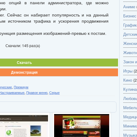
еню опций в панели администратора, где можно
Аниме
ии.
ter. Сейчас он набирает популярность и на данный
Бизнес
ым источником трафика и ускорения продвижения
График
функция размещения изображений-превью к постам.
Детски
Женск
Скачали: 145 раз(а)
Живот
Закон 
Скачать
Игры
(2
Демонстрация
Кино
(2
ические
,
Премиум
Кулина
Настраиваемые
,
Правое меню
,
Серые
Любов
Мебель
Медици
Миним
Музык