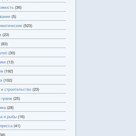
имость
(36)
вание
(5)
матические
(523)
а
(23)
(83)
олио
(30)
ики
(13)
ум
(192)
а
(102)
 и строительство
(23)
и гранж
(25)
ика
(28)
а и рыбы
(16)
пресса
(41)
38)