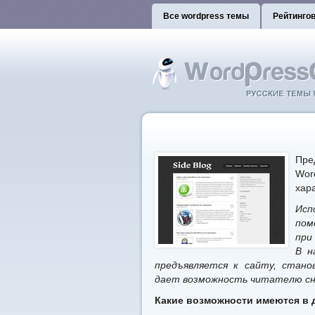
Все wordpress темы
Рейтинго
Пре
Wor
хар
Исп
пом
при
В н
предъявляется к сайту, стано
дает возможность читателю сн
Какие возможности имеются в 