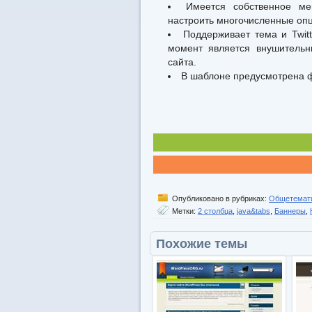
Имеется собственное м
настроить многочисленные опц
Поддерживает тема и Twit
момент является внушительн
сайта.
В шаблоне предусмотрена 
Опубликовано в рубриках:
Общетемат
Метки:
2 столбца
,
java&tabs
,
Баннеры
,
Похожие темы