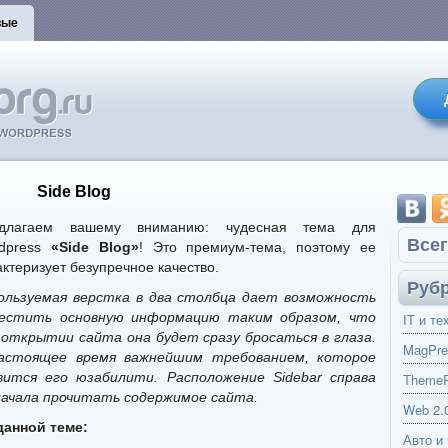
вые
Side Blog
длагаем вашему вниманию: чудесная тема для
Всег
dpress
«Side Blog»
! Это премиум-тема, поэтому ее
актеризует безупречное качество.
Руб
ользуемая верстка в два столбца дает возможность
естить основную информацию таким образом, что
IT и те
 открытии сайта она будет сразу бросаться в глаза.
MagPre
астоящее время важнейшим требованием, которое
вится его юзабилити. Расположение Sidebar справа
ThemeP
ачала прочитать содержимое сайта.
Web 2.
данной теме:
Авто и