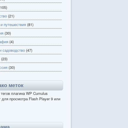
105)
ство
(21)
 и путешествия
(81)
ия
(30)
афия
(4)
и садоводство
(47)
(23)
ссия
(30)
ко меток
 тегов плагина WP Cumulus
 для просмотра Flash Player 9 или
лама