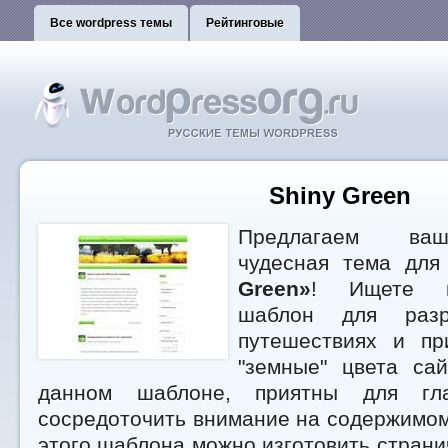
Все wordpress темы
Рейтинговые
Shiny Green
Предлагаем ваш
чудесная тема дл
Green»
! Ищете п
шаблон для разр
путешествиях и пр
"земные" цвета сай
данном шаблоне, приятны для гла
сосредоточить внимание на содержимо
этого шаблона можно изготовить странич