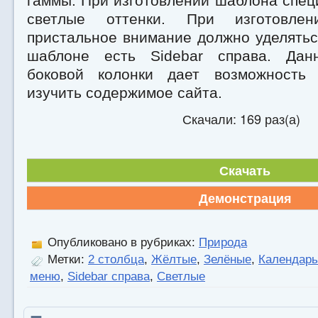
гаммы. При изготовлении шаблона спе
светлые оттенки. При изготовле
пристальное внимание должно уделятьс
шаблоне есть Sidebar справа. Дан
боковой колонки дает возможность 
изучить содержимое сайта.
Скачали: 169 раз(а)
Скачать
Демонстрация
Опубликовано в рубриках:
Природа
Метки:
2 столбца
,
Жёлтые
,
Зелёные
,
Календарь
меню
,
Sidebar справа
,
Светлые