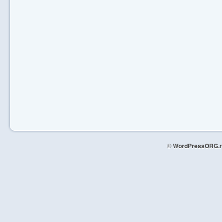
©
WordPressORG.r