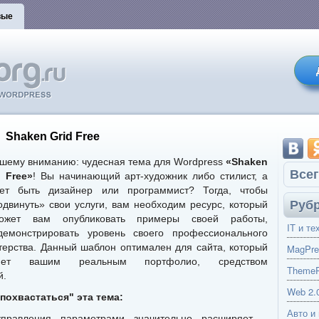
вые
Shaken Grid Free
ашему вниманию: чудесная тема для Wordpress
«Shaken
Всег
d Free»
! Вы начинающий арт-художник либо стилист, а
ет быть дизайнер или программист? Тогда, чтобы
Руб
одвинуть» свои услуги, вам необходим ресурс, который
ожет вам опубликовать примеры своей работы,
IT и те
демонстрировать уровень своего профессионального
терства. Данный шаблон оптимален для сайта, который
MagPre
анет вашим реальным портфолио, средством
ThemeP
й.
Web 2.
похвастаться" эта тема:
Авто и
правления параметрами значительно расширяет