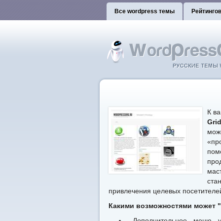
Все wordpress темы
Рейтинго
К в
Gri
мож
«пр
пом
про
мас
ст
привлечения целевых посетителе
Какими возможностями может "
Дополнительное меню у