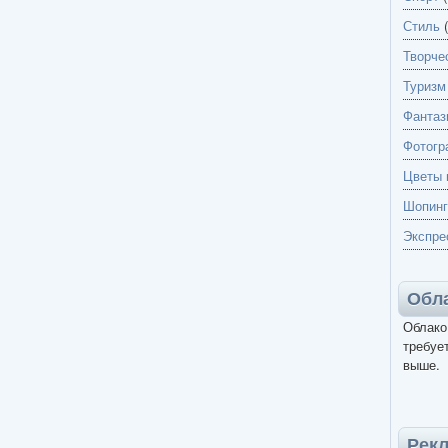
Стиль
(
Творче
Туризм
Фантаз
Фотогр
Цветы 
Шопинг
Экспре
Обла
Облако
требует
выше.
Рек