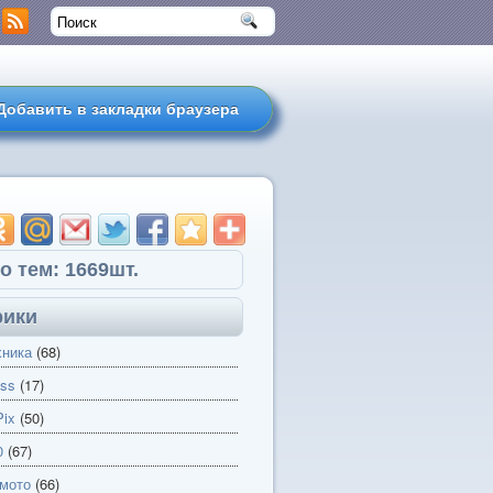
Добавить в закладки браузера
о тем: 1669шт.
рики
хника
(68)
ss
(17)
ix
(50)
0
(67)
 мото
(66)