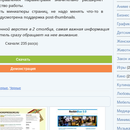
ство работы.
Аниме
ить миниатюры страниц, не надо менять что-то в
Бизнес
едусмотрена поддержка post-thumbnails.
График
нной верстке в 2 столбца, самая важная информация
Детски
тель сразу обращает на нее внимание.
Женск
Скачали: 235 раз(а)
Живот
Закон 
Скачать
Игры
(2
Демонстрация
Кино
(2
Кулина
ерые
,
Черные
Любов
Мебель
Медици
Миним
Музык