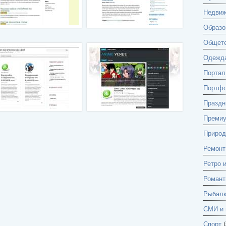
Недвиж
Образо
Общете
Одежд
Портал
Портф
Праздн
Преми
Природ
Ремонт
Ретро 
Романт
Рыбалк
СМИ и 
Спорт
(