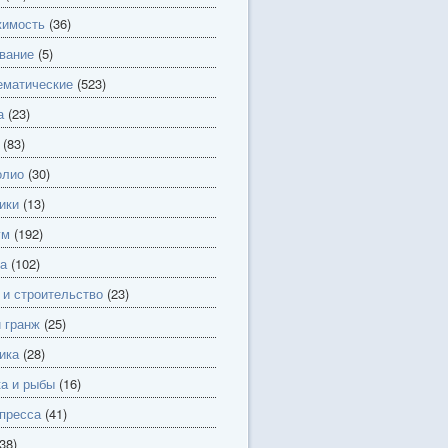
имость
(36)
вание
(5)
матические
(523)
а
(23)
(83)
олио
(30)
ики
(13)
ум
(192)
а
(102)
 и строительство
(23)
и гранж
(25)
ика
(28)
а и рыбы
(16)
пресса
(41)
38)