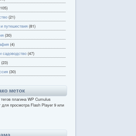
105)
ство
(21)
 и путешествия
(81)
ия
(30)
афия
(4)
и садоводство
(47)
(23)
ссия
(30)
ко меток
 тегов плагина WP Cumulus
 для просмотра Flash Player 9 или
лама