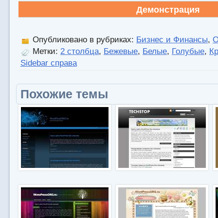
Демонстрация
Опубликовано в рубриках:
Бизнес и Финансы
,
О
Метки:
2 столбца
,
Бежевые
,
Белые
,
Голубые
,
К
Sidebar справа
Похожие темы