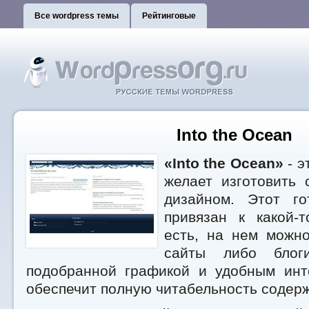
Все wordpress темы
Рейтинговые
Into the Ocean
«Into the Ocean»
- э
желает изготовить 
дизайном. Этот г
привязан к какой-
есть, на нем можн
сайты либо блог
подобранной графикой и удобным ин
обеспечит полную читабельность содерж