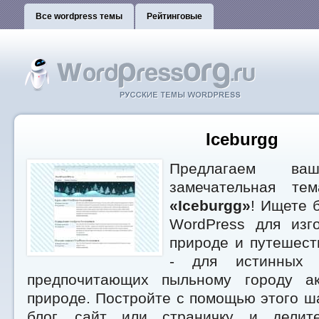
Все wordpress темы
Рейтинговые
Iceburgg
Предлагаем ваш
замечательная те
«Iceburgg»
! Ищете 
WordPress для изг
природе и путешест
- для истинных п
предпочитающих пыльному городу а
природе. Постройте с помощью этого 
блог, сайт или страничку и делит