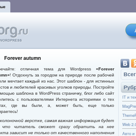
вые
Forever autumn
речайте: отличная тема для Wordpress
«Forever
Всег
umn»
! Отдохнуть за городом на природе после рабочей
ели мечтает каждый из нас. Этот шаблон - для истинных
Руб
истов и любителей красивых уголков природы. Постройте
омощью шаблона в WordPress страничку, блог либо сайт
IT и те
елитесь с пользователями Интернета историями о тех
тах, где вы были, а, может быть, еще только
MagPre
ираетесь!
ThemeP
хколоночной верстке, самая важная информация будет
Web 2.
, что читатель сможет сразу обратить на нее
екта зависит не только от качественного наполнения
Авто и