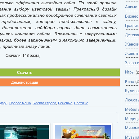
сколько эффектно выглядит сайт. По этой причине
Аниме
ание выбору цветовой гаммы. Прекрасный дизайн
 как профессионально подобранное сочетание светлых
Бизнес
требованием, которое предъявляется к сайту,
График
. Расположение сайдбара справа дает возможность
учить контент сайта. Элементы с закругленными
Детски
гким, более гармоничным и лаконично завершенным.
Женск
, приятные глазу линии.
Живот
Скачали: 148 раз(а)
Закон 
Игры
(2
Скачать
Кино
(2
Демонстрация
Кулина
Любов
дарь
,
Правое меню
,
Sidebar справа
,
Бежевые
,
Светлые
Мебель
Медици
Миним
Музык