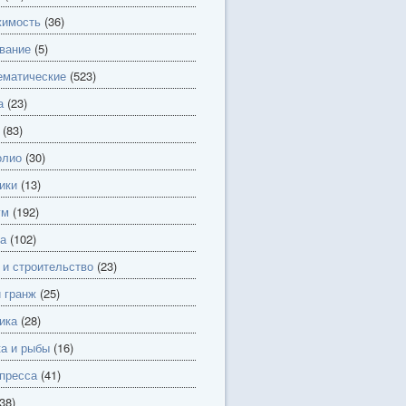
имость
(36)
вание
(5)
матические
(523)
а
(23)
(83)
олио
(30)
ики
(13)
ум
(192)
а
(102)
 и строительство
(23)
и гранж
(25)
ика
(28)
а и рыбы
(16)
пресса
(41)
38)