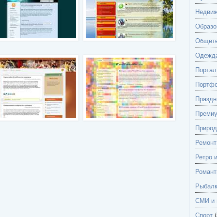
Недвиж
Образо
Общете
Одежд
Портал
Портф
Праздн
Преми
Природ
Ремонт
Ретро 
Романт
Рыбалк
СМИ и 
Спорт
(