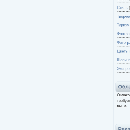
Стиль
(
Творче
Туризм
Фантаз
Фотогр
Цветы 
Шопинг
Экспре
Обла
Облако
требует
выше.
Рек