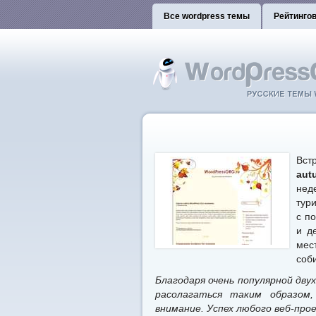
Все wordpress темы
Рейтинго
Вст
aut
нед
тур
с п
и д
мес
соб
Благодаря очень популярной дву
расолагаться таким образом
внимание. Успех любого веб-про