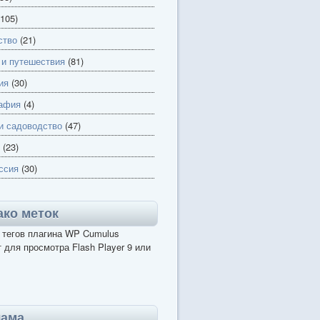
105)
ство
(21)
 и путешествия
(81)
ия
(30)
афия
(4)
и садоводство
(47)
(23)
ссия
(30)
ко меток
 тегов плагина WP Cumulus
 для просмотра Flash Player 9 или
лама