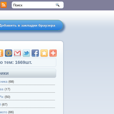
Добавить в закладки браузера
о тем: 1669шт.
рики
хника
(68)
ss
(17)
ix
(50)
0
(67)
 мото
(66)