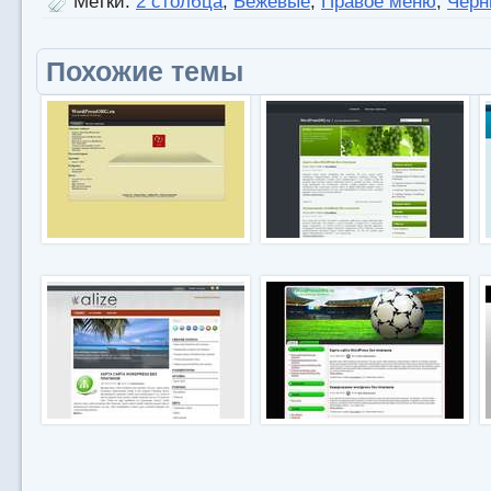
Метки:
2 столбца
,
Бежевые
,
Правое меню
,
Черн
Похожие темы