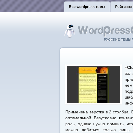
Все wordpress темы
Рейтинго
«Cl
вел
при
нем
под
шаб
инф
Применена верстка в 2 столбца. 
оптимальной. Безусловно, контен
роль, однако нужно помнить, чт
можно добиться только лишь 