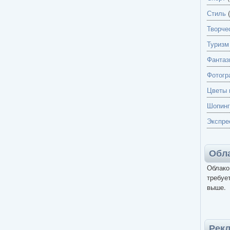
Стиль
(
Творче
Туризм
Фантаз
Фотогр
Цветы 
Шопинг
Экспре
Обла
Облако
требует
выше.
Рек