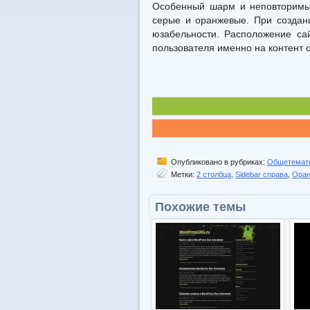
Особенный шарм и неповторимый
серые и оранжевые. При создан
юзабельности. Расположение са
пользователя именно на контент с
Опубликовано в рубриках:
Общетемат
Метки:
2 столбца
,
Sidebar справа
,
Ора
Похожие темы