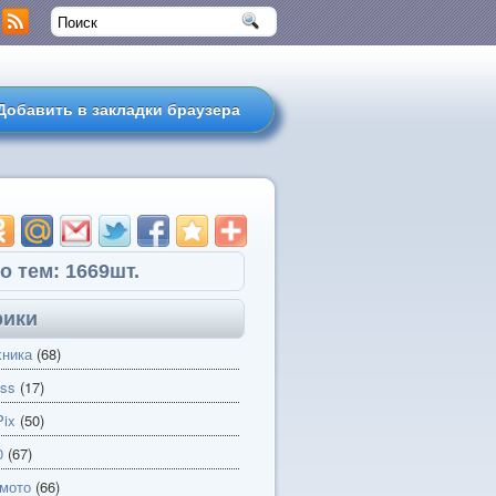
Добавить в закладки браузера
о тем: 1669шт.
рики
хника
(68)
ss
(17)
ix
(50)
0
(67)
 мото
(66)