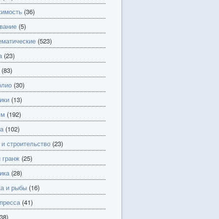
имость
(36)
вание
(5)
матические
(523)
а
(23)
(83)
олио
(30)
ики
(13)
ум
(192)
а
(102)
 и строительство
(23)
и гранж
(25)
ика
(28)
а и рыбы
(16)
пресса
(41)
38)