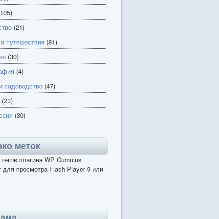
105)
ство
(21)
 и путешествия
(81)
ия
(30)
афия
(4)
и садоводство
(47)
(23)
ссия
(30)
ко меток
 тегов плагина WP Cumulus
 для просмотра Flash Player 9 или
лама