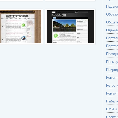
Недвиж
Образо
Общете
Одежд
Портал
Портф
Праздн
Преми
Природ
Ремонт
Ретро 
Романт
Рыбалк
СМИ и 
Спорт
(