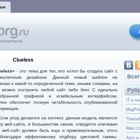
вые
Clueless
ueless»
- это тема для тех, кто хотел бы создать сайт с
Всег
иколепным дизайном. Данный новый шаблон не
вязан к какой-то определенной теме, иными словами, на
Руб
 можно построить любой сайт либо блог. С идеально
обранной графикой и юзабельным интерфейсом,
IT и те
лон обеспечит полную читабельность опубликованной
ормации.
MagPre
Если упор делается на контент, данная модель является
ThemeP
ту веб-сайта, в большинстве своем, отводится ключевая
Web 2.
о веб-сайт должен быть еще и привлекательным, этого
благодаря эффективному подбору цветовой гаммы.
Авто и