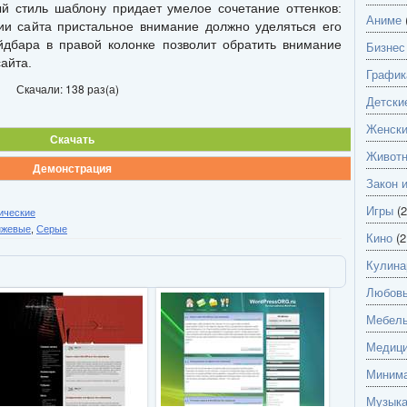
 стиль шаблону придает умелое сочетание оттенков:
Аниме
ии сайта пристальное внимание должно уделяться его
йдбара в правой колонке позволит обратить внимание
Бизнес
айта.
График
Скачали: 138 раз(а)
Детски
Женск
Скачать
Живот
Демонстрация
Закон 
Игры
(2
ические
нжевые
,
Серые
Кино
(2
Кулина
Любов
Мебель
Медици
Миним
Музык