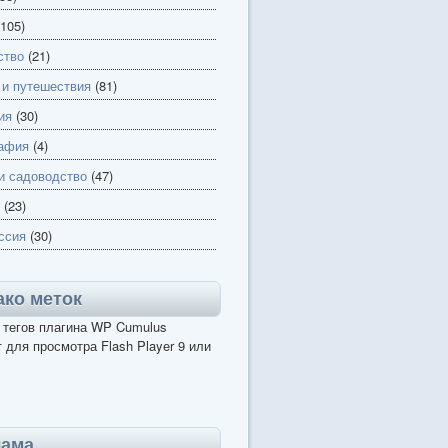
105)
ство
(21)
 и путешествия
(81)
ия
(30)
афия
(4)
и садоводство
(47)
(23)
ссия
(30)
ко меток
 тегов плагина WP Cumulus
 для просмотра Flash Player 9 или
лама