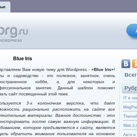
вые
Blue Iris
дставляем Вам новую тему для Wordpress -
«Blue Iris»
!
Всег
ты и садоводство - это полезное, занятное, очень
спостраненное хобби, а для некоторых и
Руб
фессиональное занятие. Данный шаблон поможет
лать сайт посвященный этой теме.
IT и те
ользуется 3-х колоночная верстка, что дает
MagPre
можность рационально расположить на сайте все
олнительные материалы. Важное достоинство - это
ThemeP
онстрировать гостю самую важную информацию. В
Web 2.
ованием, которое предъявляется к сайту, является
цель обратить внимание пользователя на основное
Авто и