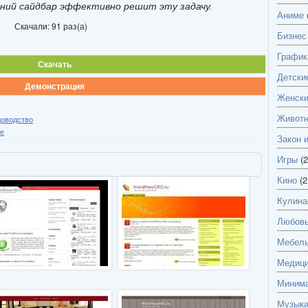
ний сайдбар эффективно решит эту задачу.
Аниме
Скачали: 91 раз(а)
Бизнес
График
Скачать
Детски
Демонстрация
Женск
Живот
доводство
е
Закон 
Игры
(2
Кино
(2
Кулина
Любов
Мебель
Медици
Миним
Музык