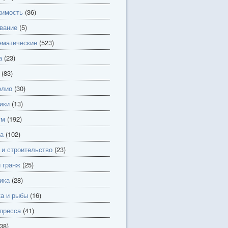
имость
(36)
вание
(5)
матические
(523)
а
(23)
(83)
олио
(30)
ики
(13)
ум
(192)
а
(102)
 и строительство
(23)
и гранж
(25)
ика
(28)
а и рыбы
(16)
пресса
(41)
38)