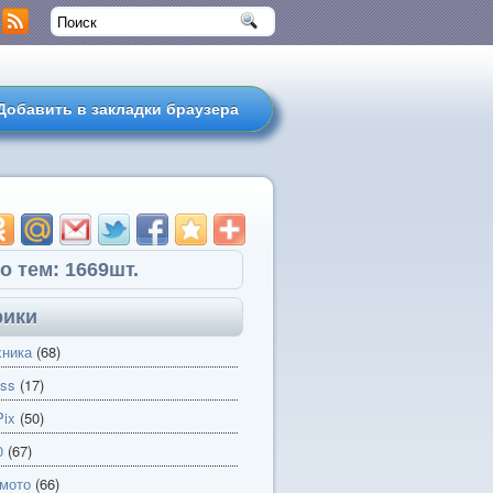
Добавить в закладки браузера
о тем: 1669шт.
рики
хника
(68)
ss
(17)
ix
(50)
0
(67)
 мото
(66)