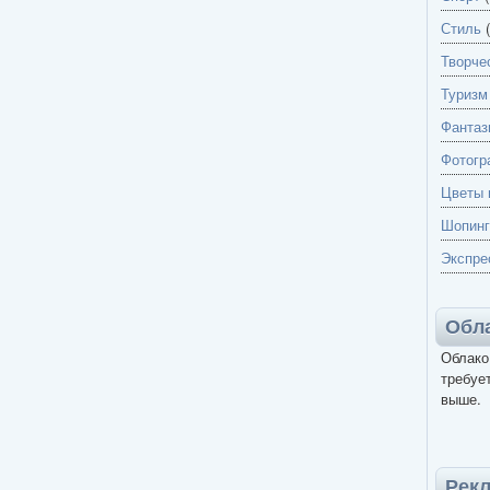
Стиль
(
Творче
Туризм
Фантаз
Фотогр
Цветы 
Шопинг
Экспре
Обла
Облако
требует
выше.
Рек