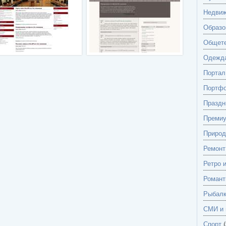
Недвиж
Образо
Общете
Одежд
Портал
Портф
Праздн
Преми
Природ
Ремонт
Ретро 
Романт
Рыбалк
СМИ и 
Спорт
(